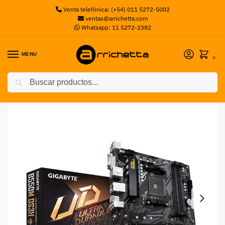
Venta telefónica: (+54) 011 5272-5002
ventas@arrichetta.com
Whatsapp: 11 5272-2382
MENU
0
Buscar
Inicio
Motherboards AMD
Motherboard Gigabyte B550M DS3H 1.0 DDR4 sAM4
/
/