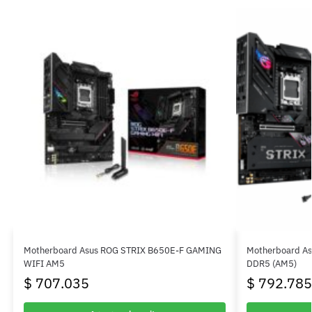
Motherboard Asus ROG STRIX B650E-F GAMING
Motherboard Asu
WIFI AM5
DDR5 (AM5)
$
707.035
$
792.785