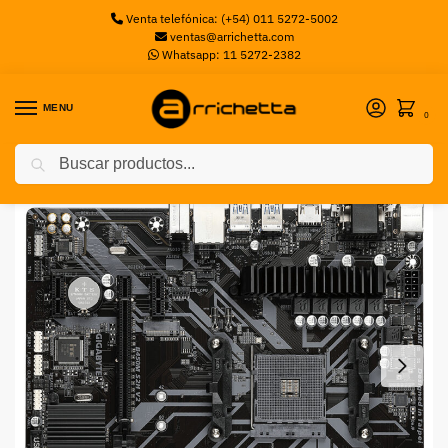
Venta telefónica: (+54) 011 5272-5002
ventas@arrichetta.com
Whatsapp: 11 5272-2382
MENU
0
Buscar
Inicio
Motherboards AMD
Motherboard (AM4) B450M S2H V2 GIGABYTE
/
/