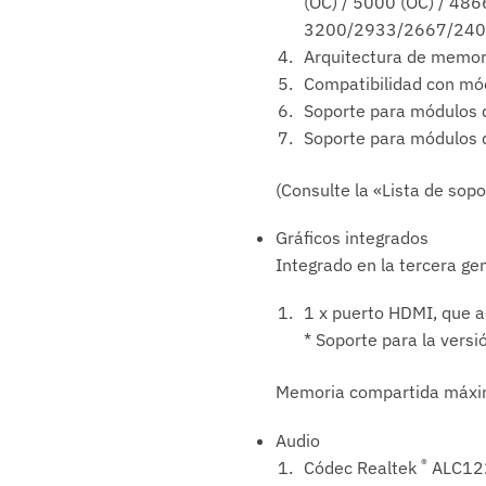
(OC) / 5000 (OC) / 486
3200/2933/2667/240
Arquitectura de memor
Compatibilidad con mó
Soporte para módulos 
Soporte para módulos 
(Consulte la «Lista de so
Gráficos integrados
Integrado en la tercera g
1 x puerto HDMI, que 
* Soporte para la vers
Memoria compartida máxi
Audio
®
Códec Realtek
ALC12