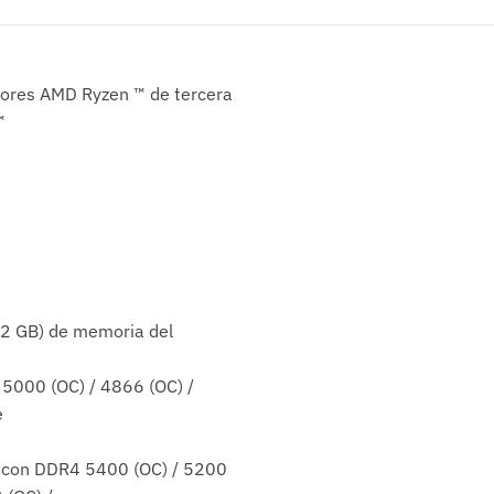
ores AMD Ryzen ™ de tercera
™
2 GB) de memoria del
5000 (OC) / 4866 (OC) /
e
d con DDR4 5400 (OC) / 5200