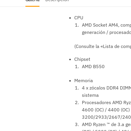
CPU
AMD Socket AM4, compa
generación / procesad
(Consulte la «Lista de com
Chipset
AMD B550
Memoria
4 x zócalos DDR4 DIMM
sistema
Procesadores AMD Ryze
4600 (OC) / 4400 (OC) 
3200/2933/2667/240
AMD Ryzen ™ de 3.a ge