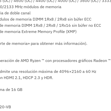
6 (OC) / 4600 (OC) / 4400 (OC) / 4000 (OC) / 3600 (OC) / 3333
0/2133 MHz módulos de memoria
ia de doble canal
dulos de memoria DIMM 1Rx8 / 2Rx8 sin búfer ECC
de memoria DIMM 1Rx8 / 2Rx8 / 1Rx16 sin búfer no ECC
de memoria Extreme Memory Profile (XMP)
porte de memoria» para obtener más información).
eneración de AMD Ryzen ™ con procesadores gráficos Radeon ™
admite una resolución máxima de 4096×2160 a 60 Hz
ión HDMI 2.1, HDCP 2.3 y HDR.
ma de 16 GB
20-VB