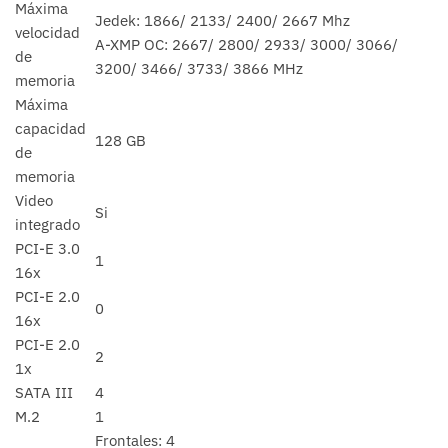
Máxima
Jedek: 1866/ 2133/ 2400/ 2667 Mhz
velocidad
A-XMP OC: 2667/ 2800/ 2933/ 3000/ 3066/
de
3200/ 3466/ 3733/ 3866 MHz
memoria
Máxima
capacidad
128 GB
de
memoria
Video
Si
integrado
PCI-E 3.0
1
16x
PCI-E 2.0
0
16x
PCI-E 2.0
2
1x
SATA III
4
M.2
1
Frontales: 4