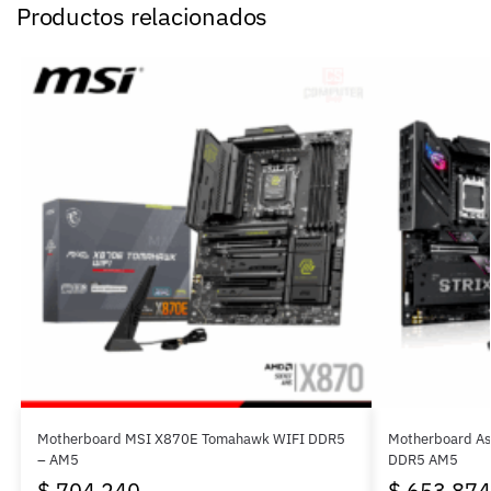
Productos relacionados
Motherboard MSI X870E Tomahawk WIFI DDR5
Motherboard As
– AM5
DDR5 AM5
$
704.240
$
653.874