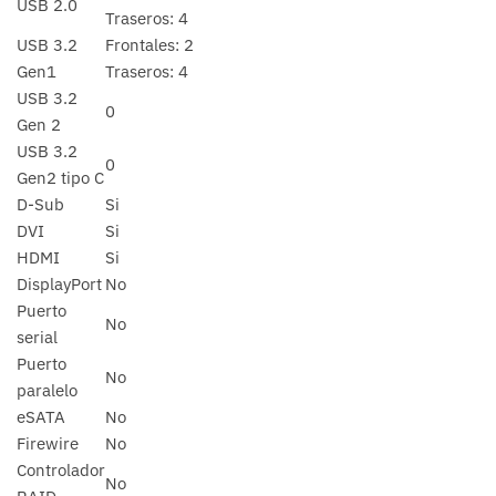
USB 2.0
Traseros: 4
USB 3.2
Frontales: 2
Gen1
Traseros: 4
USB 3.2
0
Gen 2
USB 3.2
0
Gen2 tipo C
D-Sub
Si
DVI
Si
HDMI
Si
DisplayPort
No
Puerto
No
serial
Puerto
No
paralelo
eSATA
No
Firewire
No
Controlador
No