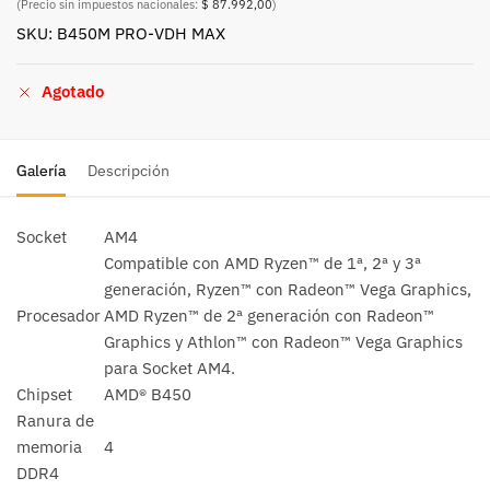
(Precio sin impuestos nacionales:
$ 87.992,00
)
SKU: B450M PRO-VDH MAX
Agotado
Galería
Descripción
Socket
AM4
Compatible con AMD Ryzen™ de 1ª, 2ª y 3ª
generación, Ryzen™ con Radeon™ Vega Graphics,
Procesador
AMD Ryzen™ de 2ª generación con Radeon™
Graphics y Athlon™ con Radeon™ Vega Graphics
para Socket AM4.
Chipset
AMD® B450
Ranura de
memoria
4
DDR4