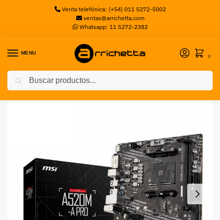
Venta telefónica: (+54) 011 5272-5002
ventas@arrichetta.com
Whatsapp: 11 5272-2382
MENU
0
Buscar
Inicio
Motherboards AMD
Motherboard MSI B450M PRO-VDH Max Box M-ATX AM4
/
/