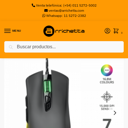
Venta telefónica: (+54) 011 5272-5002
ventas@arrichetta.com
Whatsapp: 11 5272-2382
MENU
0
Buscar
Inicio
Sin categorizar
Mouse Gaming GXT900 Qudos RGB TRUST
/
/