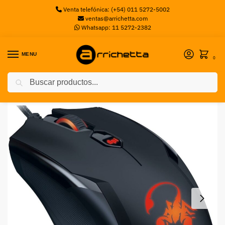
Venta telefónica: (+54) 011 5272-5002
ventas@arrichetta.com
Whatsapp: 11 5272-2382
MENU
0
Buscar
Inicio
Mouse Gaming
MOUSE GENIUS GAMING GX AMMODX X1-400
/
/