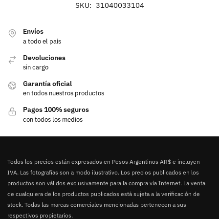
SKU:
31040033104
Envíos
a todo el país
Devoluciones
sin cargo
Garantía oficial
en todos nuestros productos
Pagos 100% seguros
con todos los medios
Todos los precios están expresados en Pesos Argentinos AR$ e incluyen
IVA. Las fotografías son a modo ilustrativo. Los precios publicados en los
productos son válidos exclusivamente para la compra vía Internet. La venta
de cualquiera de los productos publicados está sujeta a la verificación de
stock. Todas las marcas comerciales mencionadas pertenecen a sus
respectivos propietarios.