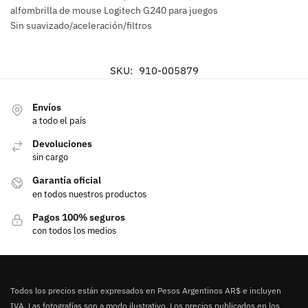
alfombrilla de mouse Logitech G240 para juegos
Sin suavizado/aceleración/filtros
SKU:
910-005879
Envíos
a todo el país
Devoluciones
sin cargo
Garantía oficial
en todos nuestros productos
Pagos 100% seguros
con todos los medios
Todos los precios están expresados en Pesos Argentinos AR$ e incluyen
IVA. Las fotografías son a modo ilustrativo. Los precios publicados en los