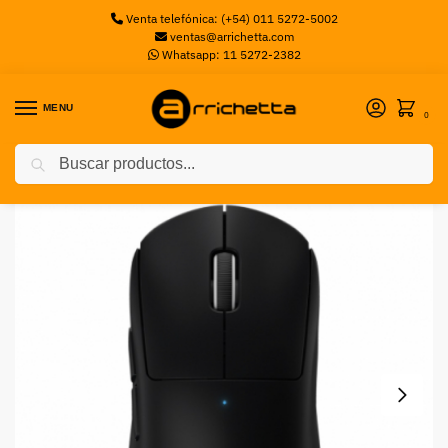
Venta telefónica: (+54) 011 5272-5002
ventas@arrichetta.com
Whatsapp: 11 5272-2382
MENU
0
Buscar
Inicio
Mouse
Mouse Logitech G Pro X Superlight Black
/
/