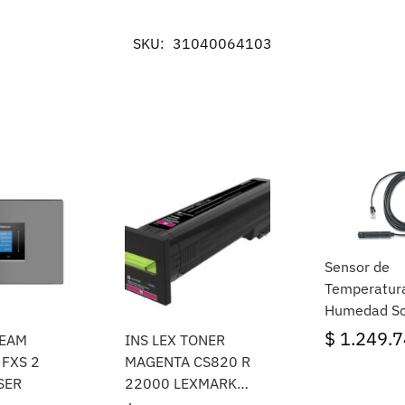
SKU:
31040064103
Sensor de
Temperatur
Humedad Sc
APC AP933
$
1.249.7
EAM
INS LEX TONER
 FXS 2
MAGENTA CS820 R
SER
22000 LEXMARK
INSUMOS