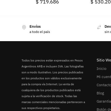
$
719.686
$
530.20
Envíos
Dev
a todo el país
sin 
Sitio W
Todos los precios están expresados en Pesos
Argentinos AR$ e incluyen IVA. Las fotografías
Inicio
son a modo ilustrativo. Los precios publicados
Mi cuen
en los productos son válidos exclusivamente
para la compra vía Internet. La venta de
Contact
cualquiera de los productos publicados está
Blog
sujeta a la verificación de stock. Todas las
Garantía
marcas comerciales mencionadas pertenecen a
sus respectivos propietarios.
Botón d