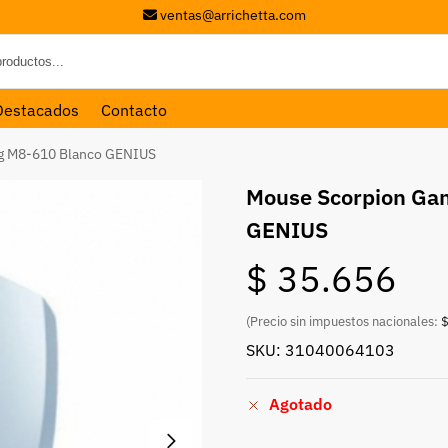
ventas@arrichetta.com
Destacados
Contacto
g M8-610 Blanco GENIUS
Mouse Scorpion Ga
GENIUS
$
35.656
(Precio sin impuestos nacionales:
$
SKU: 31040064103
Agotado