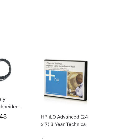
a y
hneider
5TH
48
HP iLO Advanced (24
x 7) 3 Year Technica