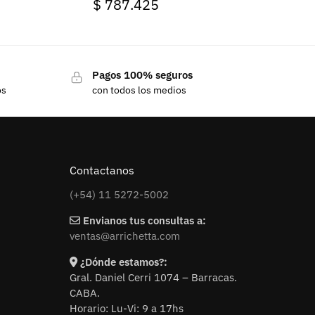
$
787.425
Pagos 100% seguros
os
con todos los medios
Contactanos
(+54) 11 5272-5002
Envianos tus consultas a:
ventas@arrichetta.com
¿Dónde estamos?:
Gral. Daniel Cerri 1074 – Barracas.
CABA.
Horario: Lu-Vi: 9 a 17hs