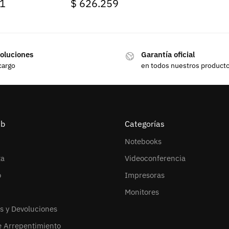
1
$
626.259
oluciones
Garantía oficial
cargo
en todos nuestros product
eb
Categorías
Notebooks
ta
Videoconferencia
o
Impresoras
Monitores
s y Devoluciones
e Arrepentimiento