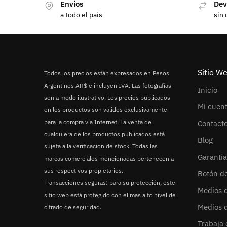
Envíos
Dev
a todo el país
sin 
Sitio W
Todos los precios están expresados en Pesos
Argentinos AR$ e incluyen IVA. Las fotografías
Inicio
son a modo ilustrativo. Los precios publicados
Mi cuen
en los productos son válidos exclusivamente
para la compra vía Internet. La venta de
Contact
cualquiera de los productos publicados está
Blog
sujeta a la verificación de stock. Todas las
Garantía
marcas comerciales mencionadas pertenecen a
sus respectivos propietarios.
Botón d
Transacciones seguras: para su protección, este
Medios 
sitio web está protegido con el mas alto nivel de
Medios 
cifrado de seguridad.
Trabaja 