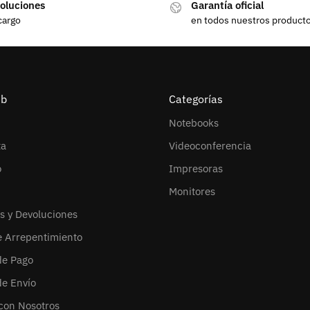
oluciones
Garantía oficial
cargo
en todos nuestros product
eb
Categorías
Notebooks
ta
Videoconferencia
o
Impresoras
Monitores
s y Devoluciones
e Arrepentimiento
de Pago
de Envío
con Nosotros