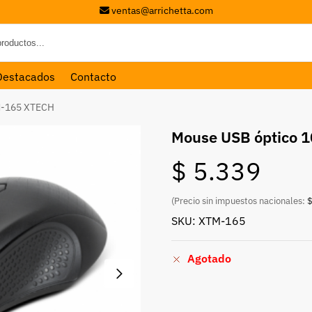
ventas@arrichetta.com
Destacados
Contacto
M-165 XTECH
Mouse USB óptico 
$
5.339
(Precio sin impuestos nacionales:
$
SKU: XTM-165
Agotado