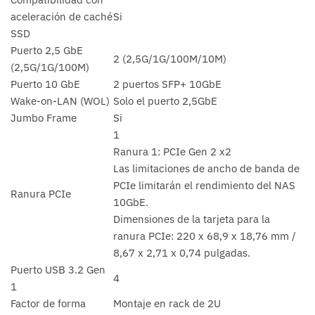
aceleración de caché
Si
SSD
Puerto 2,5 GbE
2 (2,5G/1G/100M/10M)
(2,5G/1G/100M)
Puerto 10 GbE
2 puertos SFP+ 10GbE
Wake-on-LAN (WOL)
Solo el puerto 2,5GbE
Jumbo Frame
Si
1
Ranura 1: PCIe Gen 2 x2
Las limitaciones de ancho de banda de
PCIe limitarán el rendimiento del NAS
Ranura PCIe
10GbE.
Dimensiones de la tarjeta para la
ranura PCIe: 220 x 68,9 x 18,76 mm /
8,67 x 2,71 x 0,74 pulgadas.
Puerto USB 3.2 Gen
4
1
Factor de forma
Montaje en rack de 2U