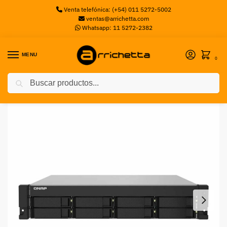
Venta telefónica: (+54) 011 5272-5002
ventas@arrichetta.com
Whatsapp: 11 5272-2382
MENU
0
Buscar
Inicio
Storage
NAS QNAP TS-832PXU-RP 8 bahías ARM 4CORE 1.7GHZ 4GB DDR4 Rackeable
/
/