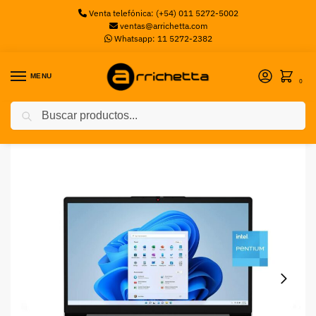
Venta telefónica: (+54) 011 5272-5002
ventas@arrichetta.com
Whatsapp: 11 5272-2382
MENU
0
Buscar
Inicio
Notebooks
Notebook CX Barbone N5030, Intel® Pentium® Silver N5030, 8GB Ram, 480GB SSD, 14.1″ HD, Windows 11 Home
/
/