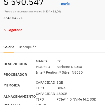
$
590.547
envío
(Precio sin impuestos nacionales:
$ 534.432,00
)
SKU: 54221
Agotado
Galería
Descripción
MARCA
CX
DESCRIPCION
MODELO
Barbone N5030
Intel® Pentium® Silver N5030
PROCESADOR
CAPACIDAD
8GB
MEMORIA
TIPO
DDR4
CAPACIDAD
480GB
ALMACENAMIENTO
TIPO
PCIe® 4.0 NVMe M.2 SSD
PANTALLA
14″ HD