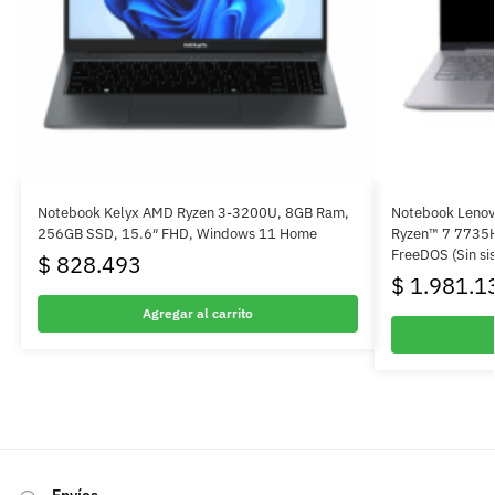
Notebook Kelyx AMD Ryzen 3-3200U, 8GB Ram,
Notebook Lenov
256GB SSD, 15.6″ FHD, Windows 11 Home
Ryzen™ 7 7735
FreeDOS (Sin si
$
828.493
$
1.981.1
Agregar al carrito
Envíos