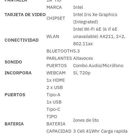
MARCA
Intel
TARJETA DE VIDEO
Intel Iris Xe Graphics
CHIPSET
(Integrated)
Intel Wi-Fi 6E (6 if 6E
WLAN
unavailable) AX211, 2×2,
CONECTIVIDAD
802.11ax
BLUETOOTH
5.3
PARLANTES
Altavoces
SONIDO
PUERTOS
Combo Audio/Micrófono
INCORPORA
WEBCAM
Sí, 720p
1x HDMI
2 x USB
PUERTOS
Tipo-A
1x USB
Tipo-C
TIPO
Iones de lito
BATERIA
BATERIA
CAPACIDAD
3 Cell 41Whr Carga rapida