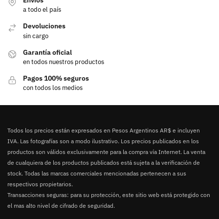
a todo el país
Devoluciones
sin cargo
Garantía oficial
en todos nuestros productos
Pagos 100% seguros
con todos los medios
Todos los precios están expresados en Pesos Argentinos AR$ e incluyen
IVA. Las fotografías son a modo ilustrativo. Los precios publicados en los
productos son válidos exclusivamente para la compra vía Internet. La venta
de cualquiera de los productos publicados está sujeta a la verificación de
stock. Todas las marcas comerciales mencionadas pertenecen a sus
respectivos propietarios.
Transacciones seguras: para su protección, este sitio web está protegido con
el mas alto nivel de cifrado de seguridad.