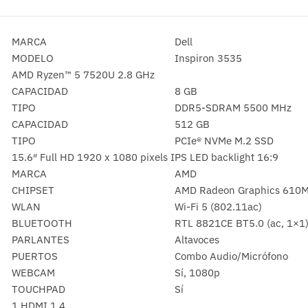
MARCA
Dell
MODELO
Inspiron 3535
AMD Ryzen™ 5 7520U 2.8 GHz
CAPACIDAD
8 GB
TIPO
DDR5-SDRAM 5500 MHz
CAPACIDAD
512 GB
TIPO
PCIe® NVMe M.2 SSD
15.6″ Full HD 1920 x 1080 pixels IPS LED backlight 16:9
MARCA
AMD
CHIPSET
AMD Radeon Graphics 610M 
WLAN
Wi-Fi 5 (802.11ac)
BLUETOOTH
RTL 8821CE BT5.0 (ac, 1×1
PARLANTES
Altavoces
PUERTOS
Combo Audio/Micrófono
WEBCAM
Sí, 1080p
TOUCHPAD
Sí
1 HDMI 1.4