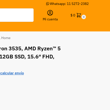
Whatsapp: 11 5272-2382
Buscar
$
0
0
Mi cuenta
11 Home
iron 3535, AMD Ryzen™ 5
12GB SSD, 15.6″ FHD,
calcular envío