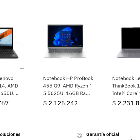
Lenovo
Notebook HP ProBook
Notebook L
14, AMD
455 G9, AMD Ryzen™
ThinkBook 1
6650U,
5 5625U, 16GB Ram,
Intel® Core
 512GB
512GB SSD, 15.6″
16GB Ram,
767
$
2.125.242
$
2.231.8
WUXGA,
FHD, Windows 11 Pro
SSD, 14″ W
1 Pro
FreeDOS (Si
operativo)
oluciones
Garantía oficial