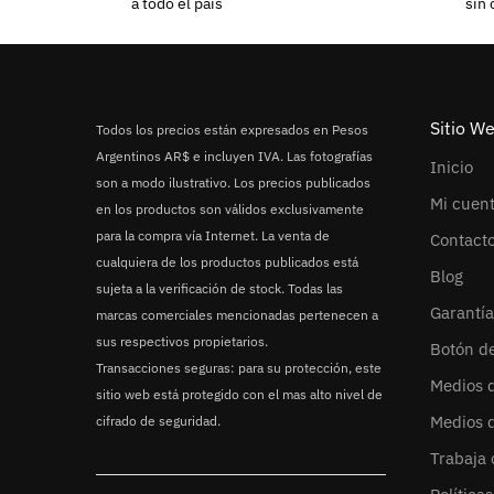
a todo el país
sin 
Sitio W
Todos los precios están expresados en Pesos
Argentinos AR$ e incluyen IVA. Las fotografías
Inicio
son a modo ilustrativo. Los precios publicados
Mi cuen
en los productos son válidos exclusivamente
para la compra vía Internet. La venta de
Contact
cualquiera de los productos publicados está
Blog
sujeta a la verificación de stock. Todas las
Garantía
marcas comerciales mencionadas pertenecen a
sus respectivos propietarios.
Botón d
Transacciones seguras: para su protección, este
Medios 
sitio web está protegido con el mas alto nivel de
Medios 
cifrado de seguridad.
Trabaja 