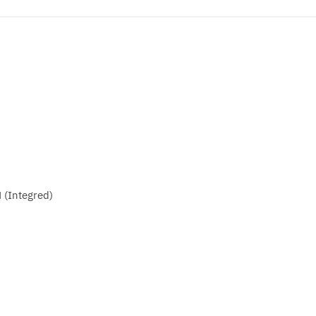
(Integred)
)