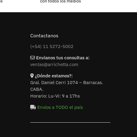
os
con todos los medios
Contactanos
(+54) 11 5272-5002
Envianos tus consultas a:
ventas@arrichetta.com
¿Dónde estamos?:
Gral. Daniel Cerri 1074 – Barracas.
CABA.
Horario: Lu-Vi: 9 a 17hs
Envíos a TODO el país