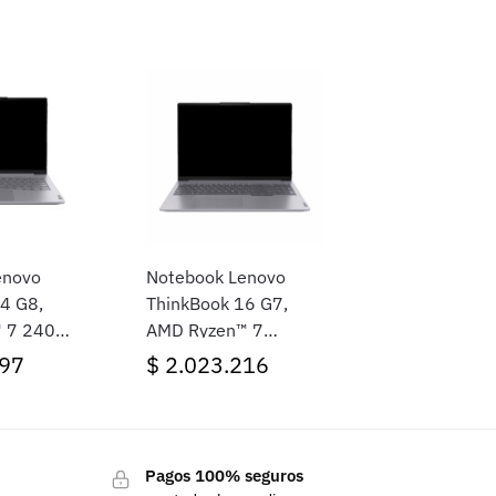
enovo
Notebook Lenovo
4 G8,
ThinkBook 16 G7,
™ 7 240H,
AMD Ryzen™ 7
 512GB
7735HS, 16GB Ram,
97
$
2.023.216
UXGA,
512GB SSD, 16″
n sistema
WUXGA, FreeDOS (Sin
sistema operativo)
Pagos 100% seguros