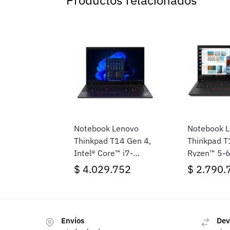
Productos relacionados
Notebook Lenovo
Notebook 
Thinkpad T14 Gen 4,
Thinkpad T
Intel® Core™ i7-
Ryzen™ 5-
1355U, 16GB Ram,
16GB Ram,
$
4.029.752
$
2.790.
512GB SSD, 14″
SSD, 14″ 
WUXGA, Windows 11
Windows 1
Pro
Envíos
Dev