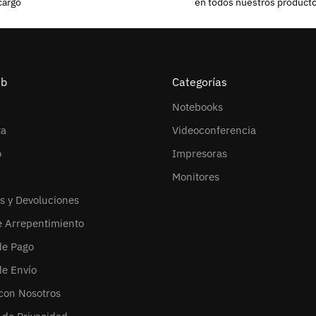
cargo
en todos nuestros product
eb
Categorías
Notebooks
ta
Videoconferencia
o
Impresoras
Monitores
s y Devoluciones
e Arrepentimiento
de Pago
de Envío
con Nosotros