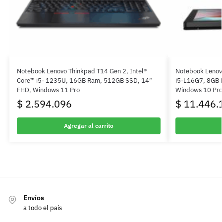
Notebook Lenovo Thinkpad T14 Gen 2, Intel®
Notebook Lenovo
Core™ i5- 1235U, 16GB Ram, 512GB SSD, 14″
i5-L16G7, 8GB 
FHD, Windows 11 Pro
Windows 10 Pr
$
2.594.096
$
11.446.
Agregar al carrito
Envíos
a todo el país