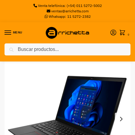
Venta telefónica: (+54) 011 5272-5002
ventas@arrichetta.com
Whatsapp: 11 5272-2382
MENU
0
Buscar
Inicio
Notebooks
Notebook Lenovo X13 G3, Intel® Core™ i7-1255U, 16GB Ram, 512GB SSD, 13.3″ WUXGA, Windows 11 Pro
/
/