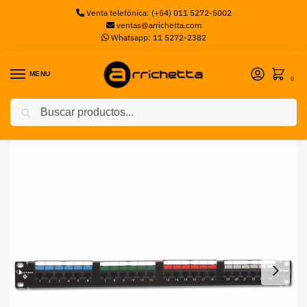
Venta telefónica: (+54) 011 5272-5002
ventas@arrichetta.com
Whatsapp: 11 5272-2382
MENU
0
Buscar
Inicio
Sin categorizar
Paneles de conexión Categoría 6 UTP de 24 puertos cargado de 1 unidad de Rack Siemon
/
/