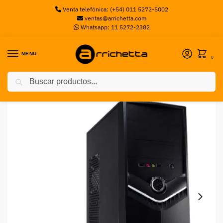
Venta telefónica: (+54) 011 5272-5002
ventas@arrichetta.com
Whatsapp: 11 5272-2382
MENU
0
Buscar
Inicio
Computadoras
PC de Escritorio
PC de Escritorio Performance Intel® Core™ i7-12700, 16GB Ram, 480GB SSD, Free DOS (Sin sistema operativo)
/
/
/