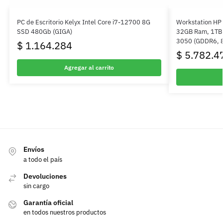
PC de Escritorio Kelyx Intel Core i7-12700 8G
Workstation HP 
SSD 480Gb (GIGA)
32GB Ram, 1TB
3050 (GDDR6, 8
$
1.164.284
$
5.782.4
Agregar al carrito
Envíos
a todo el país
Devoluciones
sin cargo
Garantía oficial
en todos nuestros productos