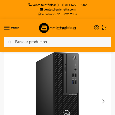
Venta telefónica: (+54) 011 5272-5002
ventas@arrichetta.com
Whatsapp: 11 5272-2382
MENU
0
Buscar
Inicio
PC de Escritorio
PC Dell 3080 Optiplex K90KP Intel® Core™ i5-10500, 4GB Ram, 1 TB HDD, Windows 10 Pro, 3 años de garantía
/
/