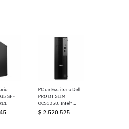
orio
PC de Escritorio Dell
 G5 SFF
PRO DT SLIM
W11
QCS1250, Intel®
Core™ i5-14500,
45
$
2.520.525
16GB Ram, 512GB
SSD, Windows 11 Pro,