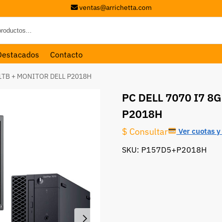
ventas@arrichetta.com
Destacados
Contacto
 1TB + MONITOR DELL P2018H
PC DELL 7070 I7 8
P2018H
$ Consultar
Ver cuotas y 
SKU: P157D5+P2018H