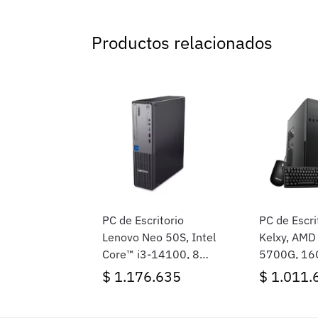
Productos relacionados
PC de Escritorio
PC de Escri
Lenovo Neo 50S, Intel
Kelxy, AMD
Core™ i3-14100, 8GB
5700G, 16
Ram, 256GB SSD,
512GB SSD
$
1.176.635
$
1.011.
Free DOS (Sin
11 Home
sistema operativo)