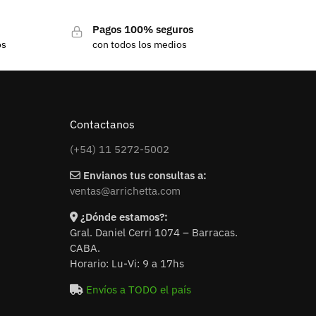
3 años de garantía
Pagos 100% seguros
os
con todos los medios
Contactanos
(+54) 11 5272-5002
Envianos tus consultas a:
ventas@arrichetta.com
¿Dónde estamos?:
Gral. Daniel Cerri 1074 – Barracas.
CABA.
Horario: Lu-Vi: 9 a 17hs
Envíos a TODO el país