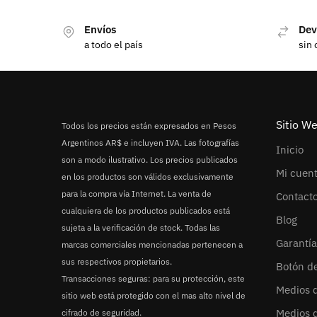
Envíos
Dev
a todo el país
sin 
Sitio W
Todos los precios están expresados en Pesos
Argentinos AR$ e incluyen IVA. Las fotografías
Inicio
son a modo ilustrativo. Los precios publicados
Mi cuen
en los productos son válidos exclusivamente
para la compra vía Internet. La venta de
Contact
cualquiera de los productos publicados está
Blog
sujeta a la verificación de stock. Todas las
Garantía
marcas comerciales mencionadas pertenecen a
sus respectivos propietarios.
Botón d
Transacciones seguras: para su protección, este
Medios 
sitio web está protegido con el mas alto nivel de
Medios 
cifrado de seguridad.