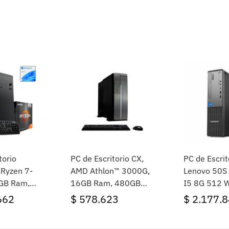
torio
PC de Escritorio CX,
PC de Escrit
 Ryzen 7-
AMD Athlon™ 3000G,
Lenovo 50S
GB Ram,
16GB Ram, 480GB
I5 8G 512 
, Windows
SSD, Free DOS (Sin
662
$
578.623
$
2.177.8
sistema operativo)