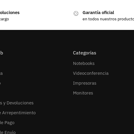
oluciones
Garantía oficial
cargo
en todos nuestros product
eb
Categorías
Notebooks
ta
Videoconferencia
o
Impresoras
Monitores
s y Devoluciones
e Arrepentimiento
de Pago
de Envío