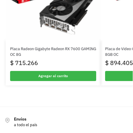
Placa Radeon Gigabyte Radeon RX 7600 GAMING
Placa de Video
OC 8G
8GB OC
$
715.266
$
894.405
Agregar al carrito
Envíos
a todo el país