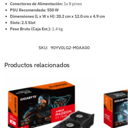
Conectores de Alimentación:
1x 8 pines
PSU Recomendada:
550 W
Dimensiones (L x W x H):
20.2 cm x 12.0 cm x 4.9 cm
Slots:
2.5 Slot
Peso Bruto (Caja Est.):
1.4 kg
SKU:
90YV0LG2-M0AA00
Productos relacionados