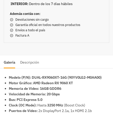
INTERIOR:
Dentro de los 7 días hábiles
Además contás con:
Devoluciones sin cargo
Garantía oficial en todos nuestros productos
Envíos a todo el país
Factura A
Galería
Descripción
Modelo (P/N):
DUAL-RX9060XT-16G (90YV0LG2-M0AA00)
Motor Gráfico:
AMD Radeon RX 9060 XT
Memoria de Video:
16GB GDDR6
Velocidad de Memoria:
20 Gbps
Bus:
PCI Express 5.0
Clock (OC Mode):
Hasta
3250 MHz
(Boost Clock)
Puertos de Video:
2x DisplayPort 2.1a, 1x HDMI 2.1b