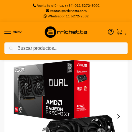
Venta telefónica: (+54) 011 5272-5002
ventas@arrichetta.com
Whatsapp: 11 5272-2382
MENU
0
Buscar
Inicio
Placas de Video
Placa de Video Asus Dual AMD Radeon RX 9060XT GDDR6 16GB
/
/