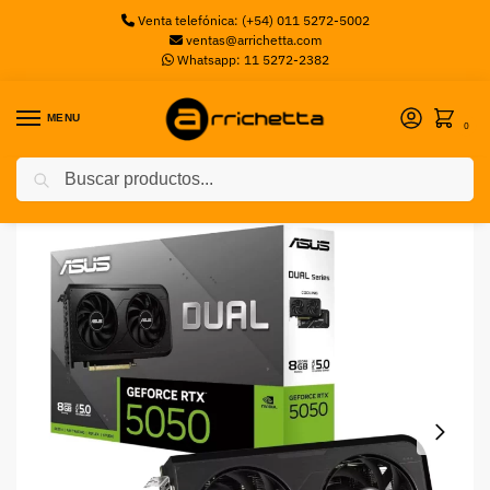
Venta telefónica: (+54) 011 5272-5002
ventas@arrichetta.com
Whatsapp: 11 5272-2382
MENU
0
Buscar
Inicio
Componentes de PC
Placas de Video
Placa de Video ASUS Dual GeForce RTX™ 5050 8GB GDDR6 OC Edition
/
/
/