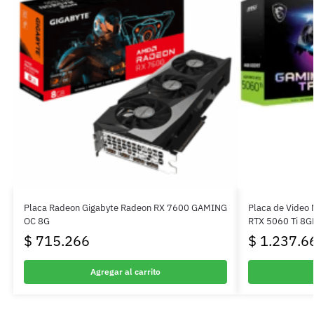
Placa Radeon Gigabyte Radeon RX 7600 GAMING
Placa de Video 
OC 8G
RTX 5060 Ti 8
$
715.266
$
1.237.6
Agregar al carrito