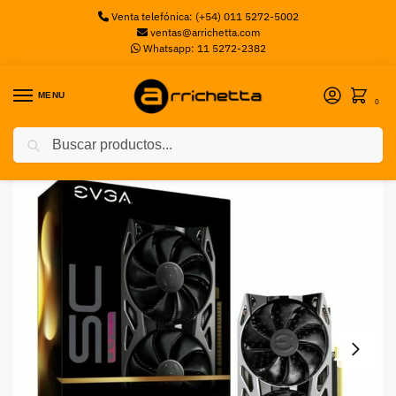
Venta telefónica: (+54) 011 5272-5002
ventas@arrichetta.com
Whatsapp: 11 5272-2382
MENU
0
Buscar
Inicio
Placas de Video
Placa de video EVGA GTX 1650 SUPER SC ULTRA 4GB
/
/