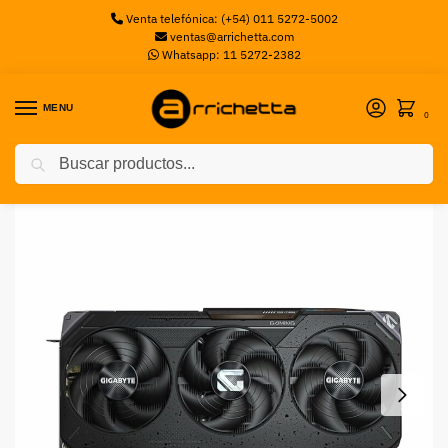
Venta telefónica: (+54) 011 5272-5002
ventas@arrichetta.com
Whatsapp: 11 5272-2382
MENU
0
Buscar
Inicio
Placas de Video
Placa de Video GIGABYTE AMD Radeon RX 9070 XT GAMING OC 16GB
/
/