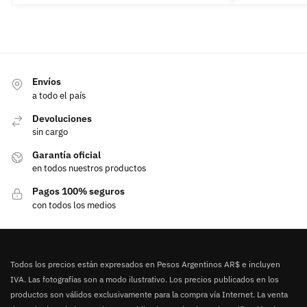
Envíos
a todo el país
Devoluciones
sin cargo
Garantía oficial
en todos nuestros productos
Pagos 100% seguros
con todos los medios
Todos los precios están expresados en Pesos Argentinos AR$ e incluyen
IVA. Las fotografías son a modo ilustrativo. Los precios publicados en los
productos son válidos exclusivamente para la compra vía Internet. La venta