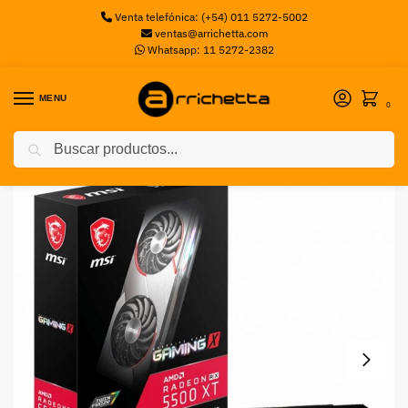
Venta telefónica: (+54) 011 5272-5002
ventas@arrichetta.com
Whatsapp: 11 5272-2382
MENU
0
Buscar
Inicio
Placas de Video
Placa de video MSI Radeon RX 5500 XT MECH 4G OC
/
/