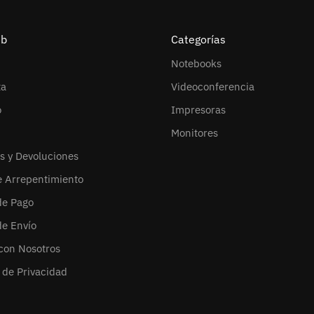
eb
Categorías
Notebooks
ta
Videoconferencia
o
Impresoras
Monitores
s y Devoluciones
e Arrepentimiento
de Pago
de Envío
con Nosotros
s de Privacidad