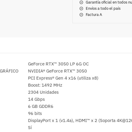
Garantía oficial en todos 
Envíos a todo el país
Factura A
GeForce RTX™ 3050 LP 6G OC
 GRÁFICO
NVIDIA® GeForce RTX™ 3050
PCI Express® Gen 4 x16 (utiliza x8)
Boost: 1492 MHz
2304 Unidades
14 Gbps
6 GB GDDR6
96 bits
DisplayPort x 1 (v1.4a), HDMI™ x 2 (Soporta 4K@1
Sí