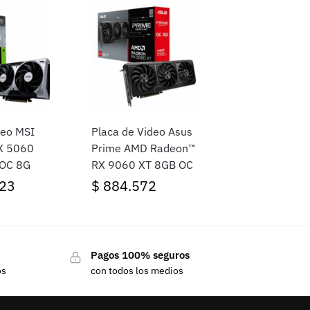
deo MSI
Placa de Video Asus
X 5060
Prime AMD Radeon™
OC 8G
RX 9060 XT 8GB OC
23
$
884.572
Pagos 100% seguros
os
con todos los medios