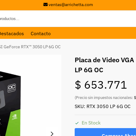
ventas@arrichetta.com
Destacados
Contacto
SI GeForce RTX™ 3050 LP 6G OC
Placa de Video VGA
LP 6G OC
$
653.771
(Precio sin impuestos nacionales:
$
SKU: RTX 3050 LP 6G OC
En Stock
Comprar Ahor