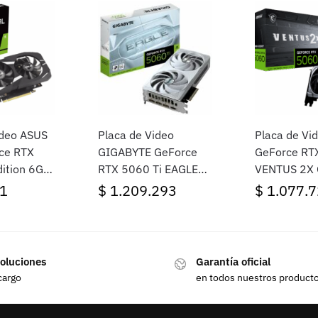
ideo ASUS
Placa de Video
Placa de Vi
ce RTX
GIGABYTE GeForce
GeForce RT
ition 6GB
RTX 5060 Ti EAGLE
VENTUS 2X 
OC ICE 8G
1
$
1.209.293
$
1.077.7
oluciones
Garantía oficial
cargo
en todos nuestros product