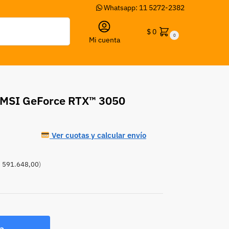
Whatsapp: 11 5272-2382
Buscar
$
0
0
Mi cuenta
 MSI GeForce RTX™ 3050
Ver cuotas y calcular envío
 591.648,00
)
a