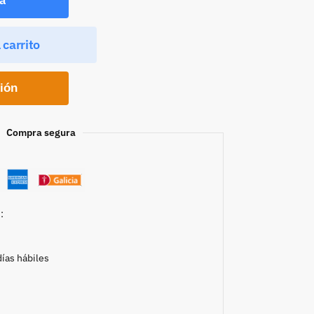
 carrito
ción
Compra segura
:
días hábiles