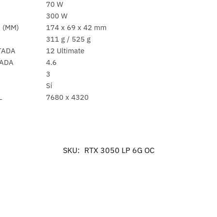
70 W
300 W
 (MM)
174 x 69 x 42 mm
311 g / 525 g
TADA
12 Ultimate
TADA
4.6
3
Sí
L
7680 x 4320
SKU:
RTX 3050 LP 6G OC