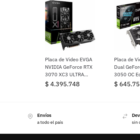
Placa de Video EVGA
Placa de V
NVIDIA GeForce RTX
Dual GeFor
3070 XC3 ULTRA
3050 OC Ed
GAMING 8GB
GDDR6
$
4.395.748
$
645.75
Envíos
Dev
a todo el país
sin 