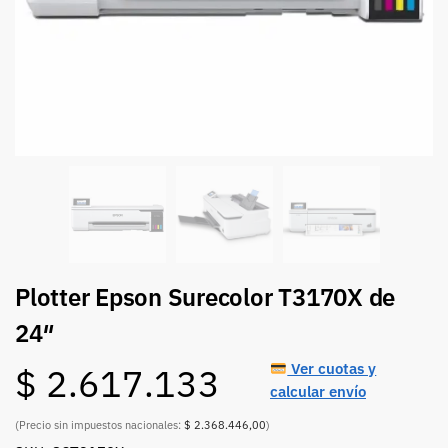
Plotter Epson Surecolor T3170X de
24″
Ver cuotas y
$
2.617.133
calcular envío
(Precio sin impuestos nacionales:
$ 2.368.446,00
)