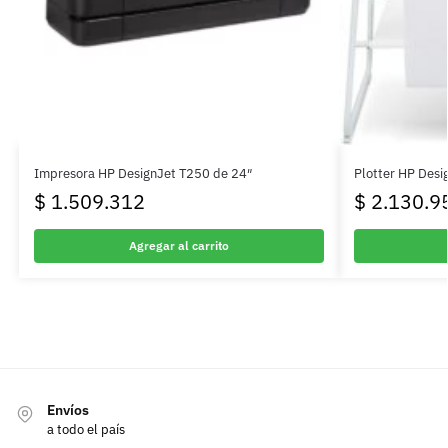
Impresora HP DesignJet T250 de 24″
Plotter HP Desi
$
1.509.312
$
2.130.9
Agregar al carrito
Envíos
a todo el país