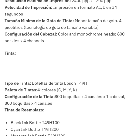
Resolución Máxima de Impresión:
2400 ppp x 1200 ppp
Velocidad de Impresión:
Impresión en formato A1/D en 34
segundos
Tamaño Mínimo de la Gota de Tinta:
Menor tamaño de gota: 4
picolitros (tecnología de gota de tamaño variable)
Configuración del Cabezal:
Color and monochrome heads; 800
nozzles x 4 channels
Tinta:
Tipo de Tinta:
Botellas de tinta Epson T49H
Paleta de Tintas:
4-colores (C, M, Y, K)
Configuración de la Tinta:
800 boquillas x 4 canales x 1 cabezal;
800 boquillas x 4 canales
Tinta de Reemplazo:
Black Ink Bottle T49H100
Cyan Ink Bottle T49H200
Magenta Ink Bottle T49H300