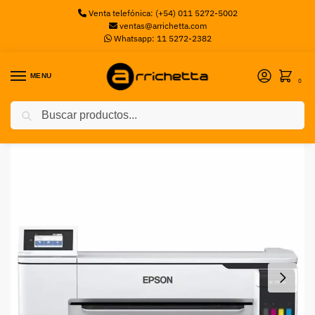
Venta telefónica: (+54) 011 5272-5002
ventas@arrichetta.com
Whatsapp: 11 5272-2382
MENU
0
Buscar
Inicio
Plotters
Plotter Epson Surecolor T3170X de 24″
/
/