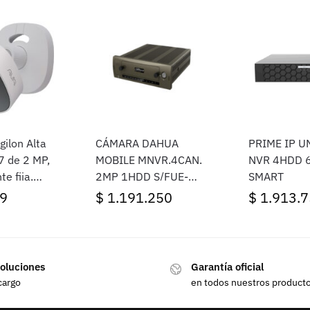
ilon Alta
CÁMARA DAHUA
PRIME IP U
 de 2 MP,
MOBILE MNVR.4CAN.
NVR 4HDD 
e fija,
2MP 1HDD S/FUE-
SMART
e 7 días,
PROMO
9
$
1.191.250
$
1.913.7
o
oluciones
Garantía oficial
cargo
en todos nuestros product