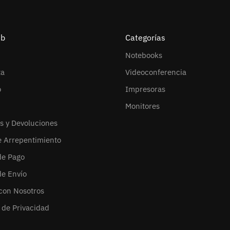
eb
Categorías
Notebooks
ta
Videoconferencia
o
Impresoras
Monitores
s y Devoluciones
e Arrepentimiento
de Pago
de Envío
con Nosotros
s de Privacidad