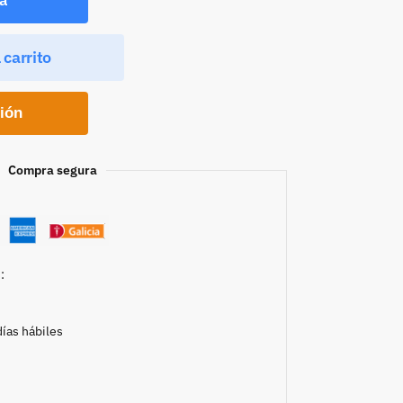
 carrito
ción
Compra segura
:
días hábiles