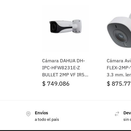
Cámara DAHUA DH-
Cámara Avig
IPC-HFW8231E-Z
FLEX-2MP-7
BULLET 2MP VF IR50
3,3 mm, lent
IP67 IK10 WDR
retención d
$
749.086
$
875.77
color blanc
Envíos
Dev
a todo el país
sin 