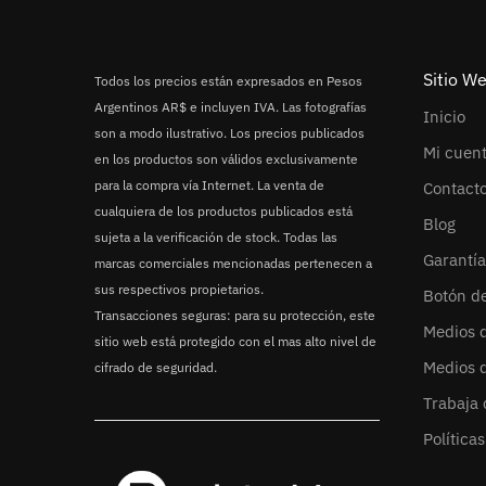
Sitio W
Todos los precios están expresados en Pesos
Argentinos AR$ e incluyen IVA. Las fotografías
Inicio
son a modo ilustrativo. Los precios publicados
Mi cuen
en los productos son válidos exclusivamente
para la compra vía Internet. La venta de
Contact
cualquiera de los productos publicados está
Blog
sujeta a la verificación de stock. Todas las
Garantía
marcas comerciales mencionadas pertenecen a
sus respectivos propietarios.
Botón d
Transacciones seguras: para su protección, este
Medios 
sitio web está protegido con el mas alto nivel de
Medios 
cifrado de seguridad.
Trabaja 
Política