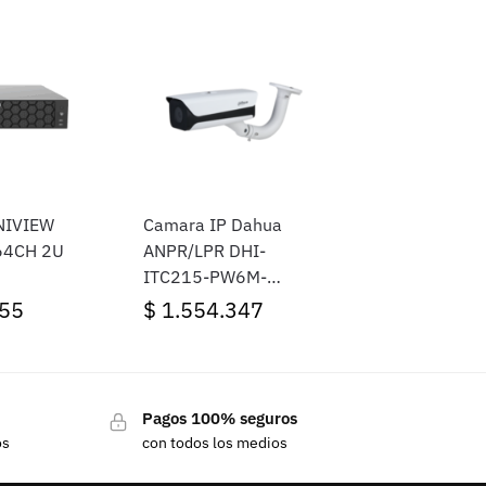
NIVIEW
Camara IP Dahua
64CH 2U
ANPR/LPR DHI-
ITC215-PW6M-
IRLZF-B
55
$
1.554.347
Pagos 100% seguros
os
con todos los medios