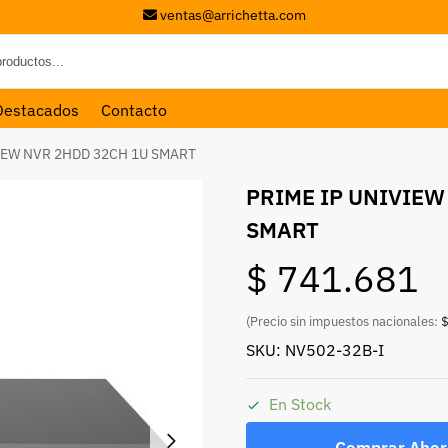
ventas@arrichetta.com
Destacados
Contacto
IEW NVR 2HDD 32CH 1U SMART
PRIME IP UNIVIEW
SMART
$
741.681
(Precio sin impuestos nacionales:
$
SKU: NV502-32B-I
En Stock
Comprar Ahor