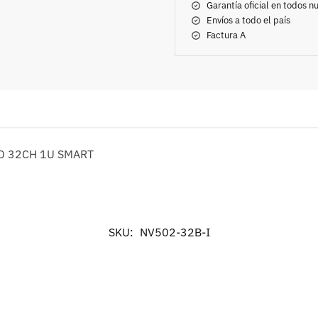
Garantía oficial en todos 
Envíos a todo el país
Factura A
D 32CH 1U SMART
SKU:
NV502-32B-I