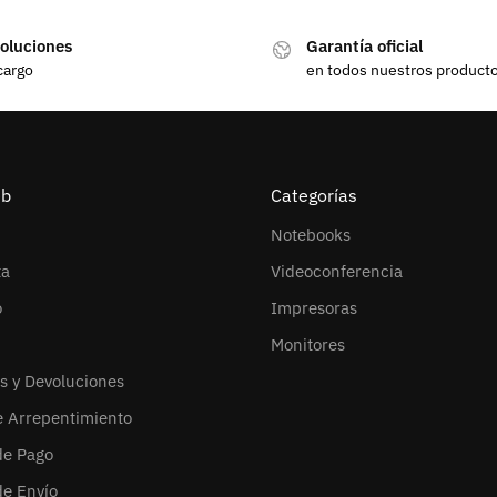
oluciones
Garantía oficial
cargo
en todos nuestros product
eb
Categorías
Notebooks
ta
Videoconferencia
o
Impresoras
Monitores
s y Devoluciones
e Arrepentimiento
de Pago
de Envío