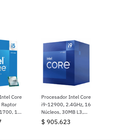
Intel Core
Procesador Intel Core
 Raptor
i9-12900, 2.4GHz, 16
A1700, 14
Núcleos, 30MB L3,
los,
Socket LGA1700,
7
$
905.623
 Sin
BOX