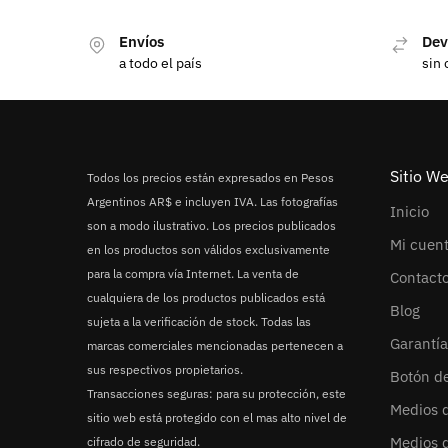
Envíos
Dev
a todo el país
sin 
Sitio W
Todos los precios están expresados en Pesos
Argentinos AR$ e incluyen IVA. Las fotografías
Inicio
son a modo ilustrativo. Los precios publicados
Mi cuen
en los productos son válidos exclusivamente
para la compra vía Internet. La venta de
Contact
cualquiera de los productos publicados está
Blog
sujeta a la verificación de stock. Todas las
Garantía
marcas comerciales mencionadas pertenecen a
sus respectivos propietarios.
Botón d
Transacciones seguras: para su protección, este
Medios 
sitio web está protegido con el mas alto nivel de
Medios 
cifrado de seguridad.