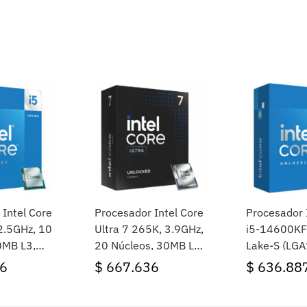
 Intel Core
Procesador Intel Core
Procesador 
2.5GHz, 10
Ultra 7 265K, 3.9GHz,
i5-14600KF
0MB L3,
20 Núcleos, 30MB L3,
Lake-S (LG
A1700,
Sin cooler, Sin Video,
Cores, 20 Hi
6
$
667.636
$
636.88
Socket LGA1851,
3.5/5.3GHz,
BOX
Video)