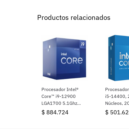
Productos relacionados
Procesador Intel®
Procesador
Core™ i9-12900
i5-14400, 
LGA1700 5.1Ghz
Núcleos, 2
Alder Lake 1700
Socket LG
$
884.724
$
501.62
BOX