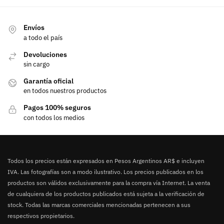
Envíos
a todo el país
Devoluciones
sin cargo
Garantía oficial
en todos nuestros productos
Pagos 100% seguros
con todos los medios
Todos los precios están expresados en Pesos Argentinos AR$ e incluyen
IVA. Las fotografías son a modo ilustrativo. Los precios publicados en los
productos son válidos exclusivamente para la compra vía Internet. La venta
de cualquiera de los productos publicados está sujeta a la verificación de
stock. Todas las marcas comerciales mencionadas pertenecen a sus
respectivos propietarios.