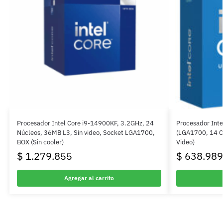
Procesador Intel Core i9-14900KF, 3.2GHz, 24
Procesador Inte
Núcleos, 36MB L3, Sin video, Socket LGA1700,
(LGA1700, 14 Co
BOX (Sin cooler)
Video)
$
1.279.855
$
638.989
Agregar al carrito