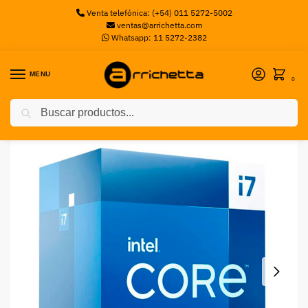
Venta telefónica: (+54) 011 5272-5002
ventas@arrichetta.com
Whatsapp: 11 5272-2382
MENU
0
Buscar
Inicio
Procesadores Intel
Procesador Intel Core CI7-13700
/
/