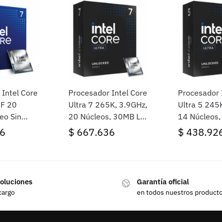
 Intel Core
Procesador Intel Core
Procesador 
5F 20
Ultra 7 265K, 3.9GHz,
Ultra 5 245
eo Sin
20 Núcleos, 30MB L3,
14 Núcleos,
ket
Sin cooler, Sin Video,
Sin cooler, S
6
$
667.636
$
438.92
Socket LGA1851,
Socket LGA
BOX
BOX
oluciones
Garantía oficial
cargo
en todos nuestros product