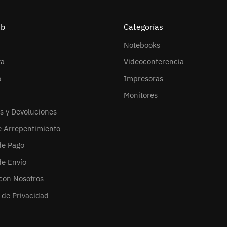
eb
Categorías
Notebooks
ta
Videoconferencia
o
Impresoras
Monitores
s y Devoluciones
e Arrepentimiento
de Pago
de Envío
con Nosotros
s de Privacidad