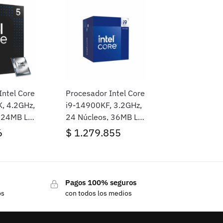
Intel Core
Procesador Intel Core
K, 4.2GHz,
i9-14900KF, 3.2GHz,
 24MB L3,
24 Núcleos, 36MB L3,
in Video,
Sin video, Socket
6
$
1.279.855
1851,
LGA1700, BOX (Sin
cooler)
Pagos 100% seguros
os
con todos los medios