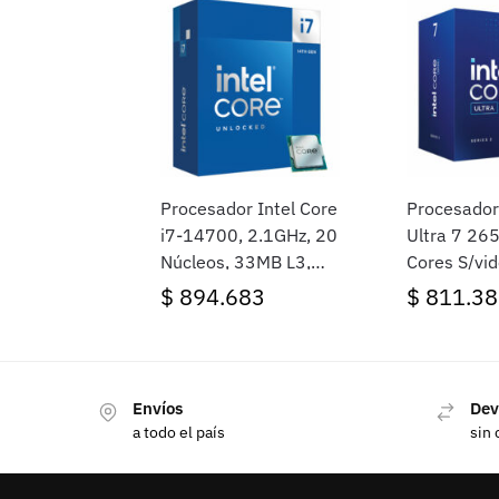
Procesador Intel Core
Procesador
i7-14700, 2.1GHz, 20
Ultra 7 26
Núcleos, 33MB L3,
Cores S/vid
Socket LGA1700,
Cooler Soc
$
894.683
$
811.38
BOX
LGA1851
Envíos
Dev
a todo el país
sin 