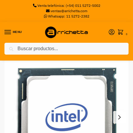
Venta telefónica: (+54) 011 5272-5002
ventas@arrichetta.com
Whatsapp: 11 5272-2382
MENU
0
Buscar
Inicio
Procesadores Intel
Procesador Intel Core i7-11700F, LGA 1200, C/Cooler, S/Video
/
/