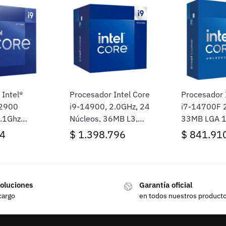
 Intel®
Procesador Intel Core
Procesador 
12900
i9-14900, 2.0GHz, 24
i7-14700F 2.1GHz
.1Ghz
Núcleos, 36MB L3,
33MB LGA 
 1700
Socket LGA1700,
4
$
1.398.796
$
841.91
BOX
oluciones
Garantía oficial
cargo
en todos nuestros product