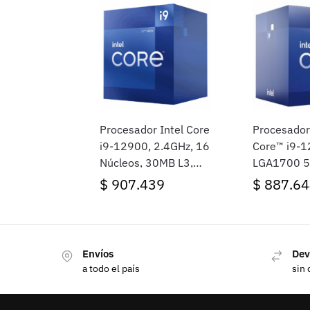
Procesador Intel Core
Procesador
i9-12900, 2.4GHz, 16
Core™ i9-
Núcleos, 30MB L3,
LGA1700 5
Socket LGA1700,
Alder Lake
$
907.439
$
887.64
BOX
Envíos
Dev
a todo el país
sin 