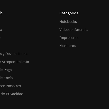
eb
Categorías
Notebooks
ta
Videoconferencia
o
Impresoras
Monitores
s y Devoluciones
e Arrepentimiento
de Pago
de Envío
con Nosotros
s de Privacidad