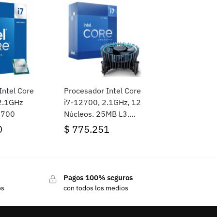
Intel Core
Procesador Intel Core
i7-12700, 2.1GHz, 12
1700
Núcleos, 25MB L3,
Socket LGA1700,
0
$
775.251
BOX
Pagos 100% seguros
os
con todos los medios