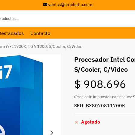
ventas@arrichetta.com
Destacados
Contacto
ore i7-11700K, LGA 1200, S/Cooler, C/Video
Procesador Intel C
S/Cooler, C/Video
$
908.696
(Precio sin impuestos nacionales:
$
SKU: BX8070811700K
Agotado