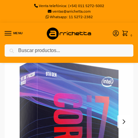
Venta telefónica: (+54) 011 5272-5002
ventas@arrichetta.com
Whatsapp: 11 5272-2382
MENU
0
Buscar
Inicio
Promociones
Procesador Intel Core i7-9700K, S-1151, 3.60GHz, 8-Core, 12MB Smart Cache (9na. Generación Coffee Lake)
/
/