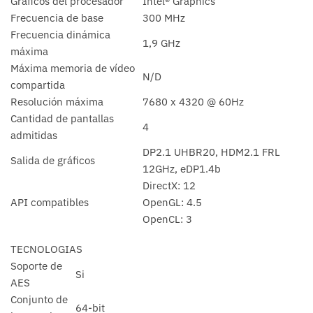
Gráficos del procesador
Intel® Graphics
Frecuencia de base
300 MHz
Frecuencia dinámica
1,9 GHz
máxima
Máxima memoria de vídeo
N/D
compartida
Resolución máxima
7680 x 4320 @ 60Hz
Cantidad de pantallas
4
admitidas
DP2.1 UHBR20, HDM2.1 FRL
Salida de gráficos
12GHz, eDP1.4b
DirectX: 12
API compatibles
OpenGL: 4.5
OpenCL: 3
TECNOLOGIAS
Soporte de
Si
AES
Conjunto de
64-bit