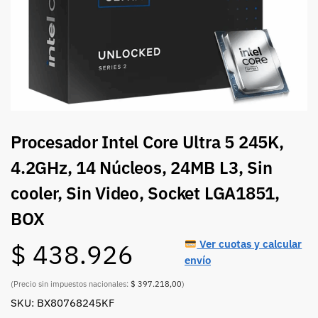
Procesador Intel Core Ultra 5 245K,
4.2GHz, 14 Núcleos, 24MB L3, Sin
cooler, Sin Video, Socket LGA1851,
BOX
Ver cuotas y calcular
$
438.926
envío
(Precio sin impuestos nacionales:
$ 397.218,00
)
SKU: BX80768245KF