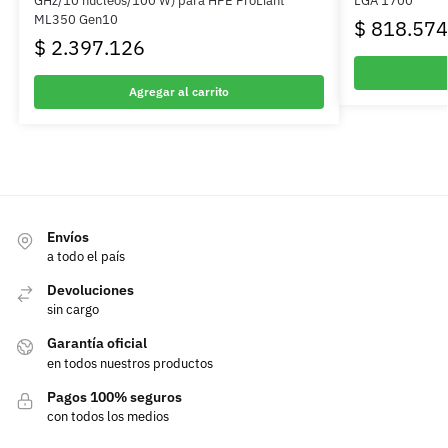
GHz/10 núcleos/100 W) para HPE ProLiant
LGA 1700
ML350 Gen10
$
818.574
$
2.397.126
Agregar al carrito
Envíos
a todo el país
Devoluciones
sin cargo
Garantía oficial
en todos nuestros productos
Pagos 100% seguros
con todos los medios