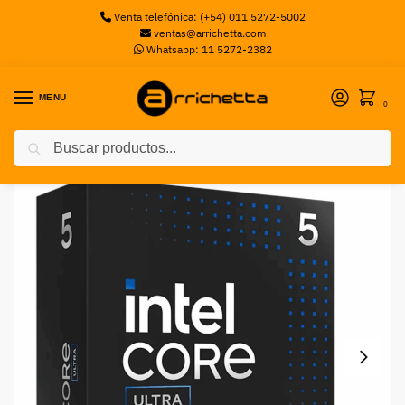
Venta telefónica: (+54) 011 5272-5002
ventas@arrichetta.com
Whatsapp: 11 5272-2382
MENU
0
Buscar
Inicio
Procesadores Intel
Procesador Intel Core Ultra 5 245K, 4.2GHz, 14 Núcleos, 24MB L3, Sin cooler, Sin Video, Socket LGA1851, BOX
/
/