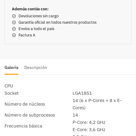
Además contás con:
Devoluciones sin cargo
Garantía oficial en todos nuestros productos
Envíos a todo el país
Factura A
Galería
Descripción
CPU
Socket
LGA1851
14 (6 x P-Cores + 8 x E-
Número de núcleos
Cores)
Número de subprocesos
14
P-Core: 4,2 GHz
Frecuencia básica
E-Core: 3,6 GHz