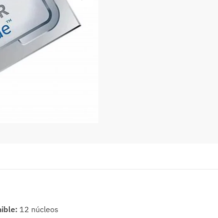
nible:
12 núcleos