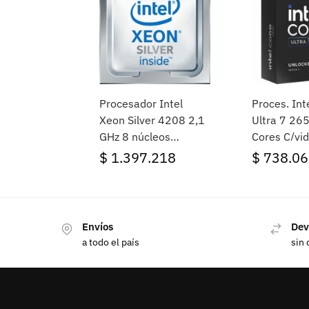
Procesador Intel
Proces. Int
Xeon Silver 4208 2,1
Ultra 7 26
GHz 8 núcleos
Cores C/vi
4XG7A37936
S/cooler S
$
1.397.218
$
738.06
(2062)
Envíos
Dev
a todo el país
sin 