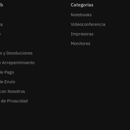
eb
Categorías
Notebooks
ta
Videoconferencia
o
Impresoras
Monitores
s y Devoluciones
e Arrepentimiento
de Pago
de Envío
con Nosotros
s de Privacidad