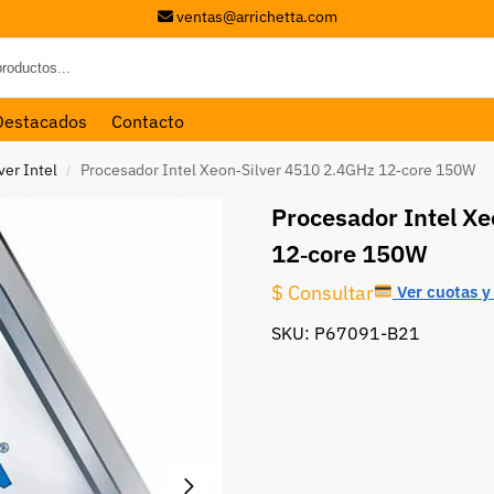
ventas@arrichetta.com
Destacados
Contacto
er Intel
Procesador Intel Xeon‑Silver 4510 2.4GHz 12‑core 150W
/
Procesador Intel X
12‑core 150W
$ Consultar
Ver cuotas y 
SKU: P67091-B21