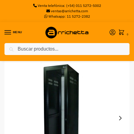
Venta telefónica: (+54) 011 5272-5002
ventas@arrichetta.com
Whatsapp: 11 5272-2382
MENU
0
Buscar
Inicio
Racks
RACK GABITEL EVOIII 40U 600MM PROF. NEGR
/
/