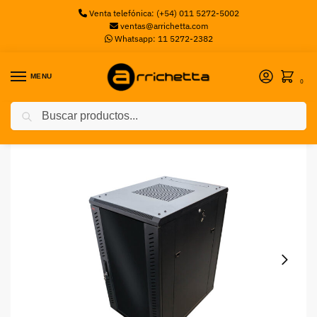
Venta telefónica: (+54) 011 5272-5002
ventas@arrichetta.com
Whatsapp: 11 5272-2382
MENU
0
Buscar
Inicio
Racks
RACK GLC RACK 30U-800MM PROF PTA VIDRIO DESAR GLC
/
/