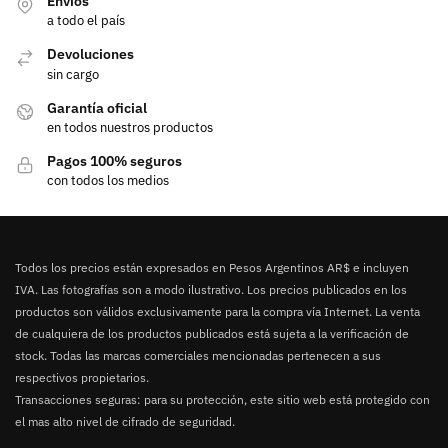
Envíos
a todo el país
Devoluciones
sin cargo
Garantía oficial
en todos nuestros productos
Pagos 100% seguros
con todos los medios
Todos los precios están expresados en Pesos Argentinos AR$ e incluyen
IVA. Las fotografías son a modo ilustrativo. Los precios publicados en los
productos son válidos exclusivamente para la compra vía Internet. La venta
de cualquiera de los productos publicados está sujeta a la verificación de
stock. Todas las marcas comerciales mencionadas pertenecen a sus
respectivos propietarios.
Transacciones seguras: para su protección, este sitio web está protegido con
el mas alto nivel de cifrado de seguridad.