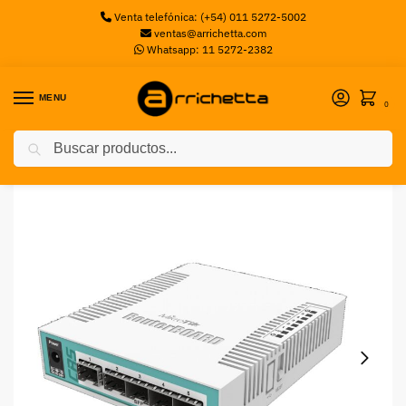
Venta telefónica: (+54) 011 5272-5002
ventas@arrichetta.com
Whatsapp: 11 5272-2382
MENU
0
Buscar
Inicio
Cables y Conectores UTP
Switch Mikrotik CRS106-1C-5S 5 Gigabit Ports, SFP cage, SwOS, PSU-202008121641311014 Mikrotik
/
/