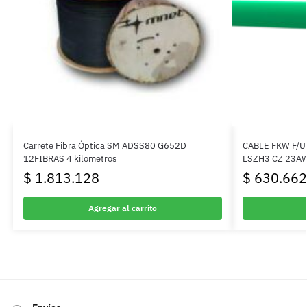
Carrete Fibra Óptica SM ADSS80 G652D
CABLE FKW F/U
12FIBRAS 4 kilometros
LSZH3 CZ 23A
$
1.813.128
$
630.662
Agregar al carrito