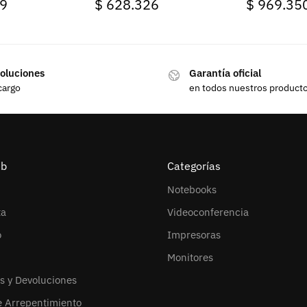
9
$
628.326
$
969.35
oluciones
Garantía oficial
cargo
en todos nuestros product
eb
Categorías
Notebooks
ta
Videoconferencia
o
Impresoras
Monitores
s y Devoluciones
e Arrepentimiento