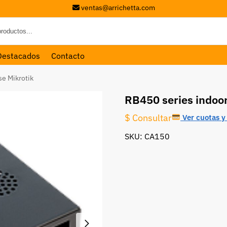
ventas@arrichetta.com
Destacados
Contacto
se Mikrotik
RB450 series indoor
$ Consultar
Ver cuotas y 
SKU: CA150