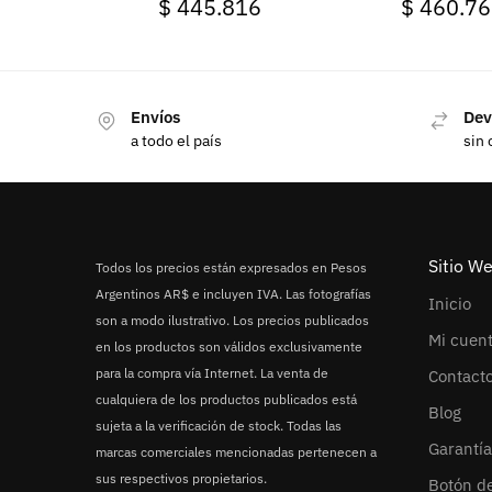
$
445.816
$
460.76
Envíos
Dev
a todo el país
sin 
Sitio W
Todos los precios están expresados en Pesos
Argentinos AR$ e incluyen IVA. Las fotografías
Inicio
son a modo ilustrativo. Los precios publicados
Mi cuen
en los productos son válidos exclusivamente
para la compra vía Internet. La venta de
Contact
cualquiera de los productos publicados está
Blog
sujeta a la verificación de stock. Todas las
Garantía
marcas comerciales mencionadas pertenecen a
sus respectivos propietarios.
Botón d