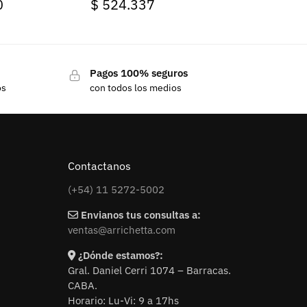
0
$
524.337
Pagos 100% seguros
os
con todos los medios
Contactanos
(+54) 11 5272-5002
Envianos tus consultas a:
ventas@arrichetta.com
¿Dónde estamos?:
Gral. Daniel Cerri 1074 – Barracas.
CABA.
Horario: Lu-Vi: 9 a 17hs