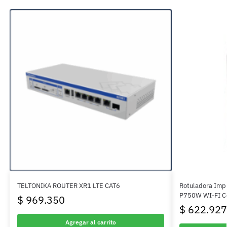
TELTONIKA ROUTER XR1 LTE CAT6
Rotuladora Impr
P750W WI-FI Co
$
969.350
$
622.927
Agregar al carrito