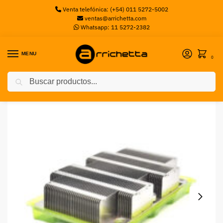
Venta telefónica: (+54) 011 5272-5002
ventas@arrichetta.com
Whatsapp: 11 5272-2382
MENU
0
Buscar
Inicio
Sin categorizar
ROUTER MIKROTIK RB5009UPR+S+IN CF 7P GIGA+1 2.5GB+SFP+POE130W 4 CORE 1.4GHZ 1GB RAM DDR4
/
/