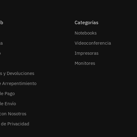
eb
Categorías
Notebooks
ta
Videoconferencia
o
Impresoras
Monitores
s y Devoluciones
e Arrepentimiento
de Pago
de Envío
con Nosotros
s de Privacidad