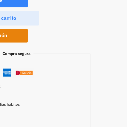
 carrito
ción
Compra segura
:
días hábiles