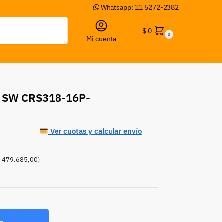
Whatsapp: 11 5272-2382
Buscar
$
0
0
Mi cuenta
 SW CRS318-16P-
Ver cuotas y calcular envío
 479.685,00
)
a