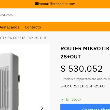
ventas@arrichetta.com
Destacados
Contacto
TIK SW CRS318-16P-2S+OUT
ROUTER MIKROTIK
2S+OUT
$
530.052
(Precio sin impuestos nacionales:
$
SKU: CRS318-16P-2S+O
En Stock
Comprar Ahor