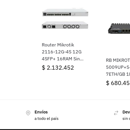
Router Mikrotik
2116-12G-4S 12G
4SFP+ 16RAM Sin
RB MIKROT
Cable interlock
$
2.132.452
5009UP+S
7ETH/GB 1
1SFP+S/F
$
680.45
Envíos
Dev
a todo el país
sin 