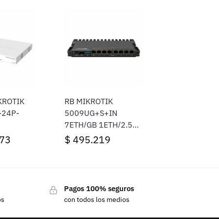
KROTIK
RB MIKROTIK
-24P-
5009UG+S+IN
7ETH/GB 1ETH/2.5GB
1SFP+ S/F
73
$
495.219
Pagos 100% seguros
os
con todos los medios