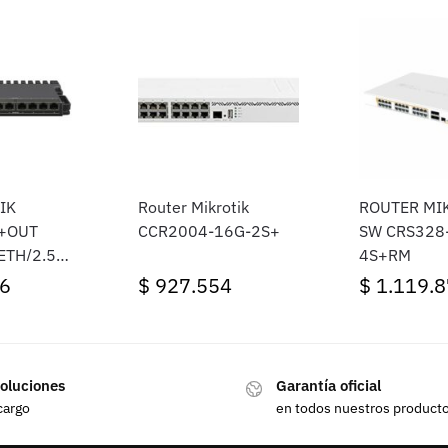
IK
Router Mikrotik
ROUTER MI
+OUT
CCR2004-16G-2S+
SW CRS328
ETH/2.5GB
4S+RM
6
$
927.554
$
1.119.8
oluciones
Garantía oficial
cargo
en todos nuestros product