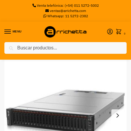
Venta telefónica: (+54) 011 5272-5002
ventas@arrichetta.com
Whatsapp: 11 5272-2382
MENU
0
Buscar
Inicio
Servidores
Server Lenovo Sr650 Gold 5120 14C 16Gb 2.5″
/
/