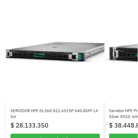
SERVIDOR HPE DL360 G12 6515P 64G 8SFF LA
Servidor HPE P
Svr
Silver 4510, 6
$
28.133.350
$
38.448.