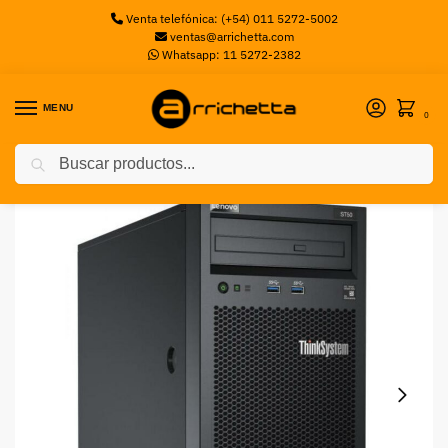
Venta telefónica: (+54) 011 5272-5002
ventas@arrichetta.com
Whatsapp: 11 5272-2382
MENU
0
Buscar
Inicio
Servidores
Server Lenovo ThinkSystem ST50 Xeon E-2104G 4+2Cores 16GB 1TB HDD
/
/