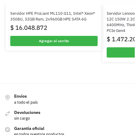
Servidor HPE ProLiant ML110 G11, Intel® Xeon®
Servidor Lenov
3508U, 32GB Ram, 2x960GB HPE SATA 6G
12C 150W 2.2G
6400MHz, Think
$
16.048.872
PCIe Gen4
$
1.472.2
Agregar al carrito
Envíos
a todo el país
Devoluciones
sin cargo
Garantía oficial
en todos nuestros productos