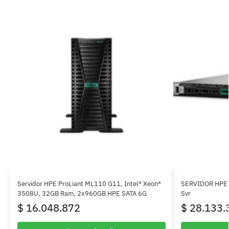
Servidor HPE ProLiant ML110 G11, Intel® Xeon®
SERVIDOR HPE 
3508U, 32GB Ram, 2x960GB HPE SATA 6G
Svr
$
16.048.872
$
28.133.