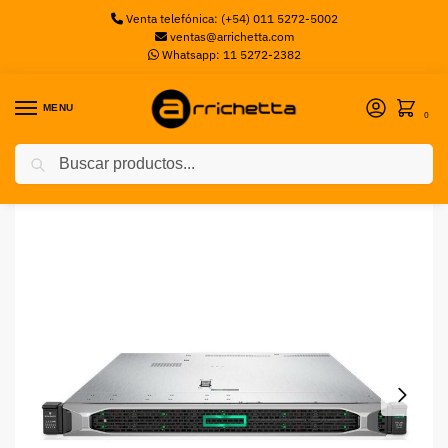
Venta telefónica: (+54) 011 5272-5002
ventas@arrichetta.com
Whatsapp: 11 5272-2382
MENU
0
Buscar
Inicio
Servidores
Server HP DL160 Gen10 1 Procesador Intel Xeon-B 3106 8-Core 16GB
/
/