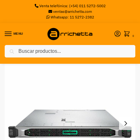
Venta telefónica: (+54) 011 5272-5002
ventas@arrichetta.com
Whatsapp: 11 5272-2382
MENU
0
Buscar
Inicio
Accesorios Servers
PROLIANT DL360G10 4210R 1P 32G 8SFF Svr
/
/