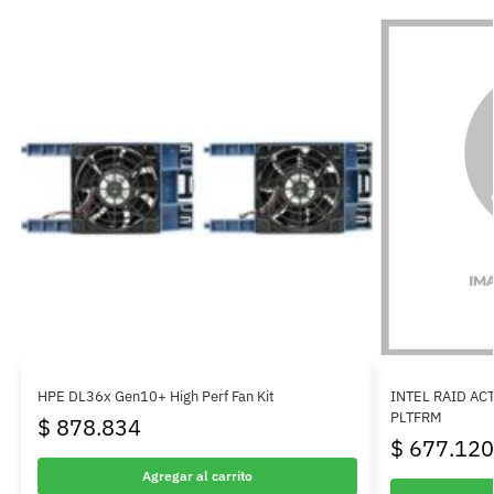
HPE DL36x Gen10+ High Perf Fan Kit
INTEL RAID AC
PLTFRM
$
878.834
$
677.120
Agregar al carrito