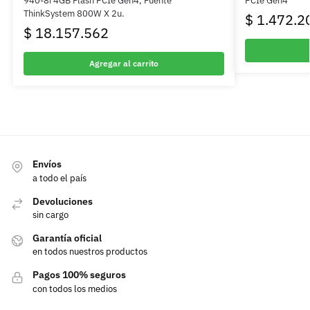
940-8i 4GB Flash PCIe Gen4, Fuente
PCIe Gen4
ThinkSystem 800W X 2u.
$
1.472.2
$
18.157.562
Agregar al carrito
Envíos
a todo el país
Devoluciones
sin cargo
Garantía oficial
en todos nuestros productos
Pagos 100% seguros
con todos los medios