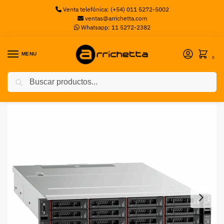
Venta telefónica: (+54) 011 5272-5002
ventas@arrichetta.com
Whatsapp: 11 5272-2382
MENU
0
Buscar
Inicio
Servidores
Servidor Lenovo ThinkSystem SR590, Intel® Xeon® Silver 4214, 32GB Ram
/
/