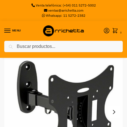
Venta telefónica: (+54) 011 5272-5002
ventas@arrichetta.com
Whatsapp: 11 5272-2382
MENU
0
Buscar
Inicio
Soportes
SOPORTE INTELAID EXT TSS2342 42″ 200X200
/
/