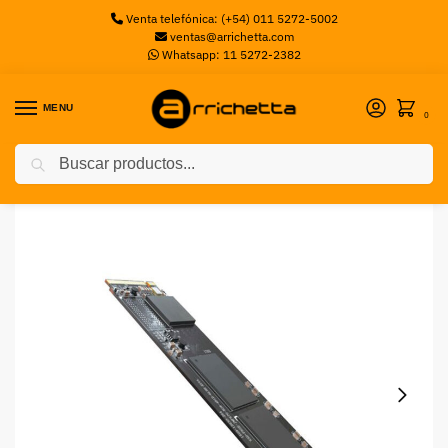
Venta telefónica: (+54) 011 5272-5002
ventas@arrichetta.com
Whatsapp: 11 5272-2382
MENU
0
Buscar
Inicio
Sin categorizar
SSD 1024G HIK E1000 HIKVISION STORAGE
/
/