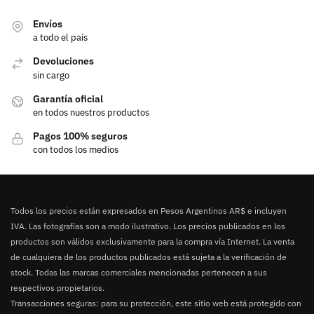
Envíos
a todo el país
Devoluciones
sin cargo
Garantía oficial
en todos nuestros productos
Pagos 100% seguros
con todos los medios
Todos los precios están expresados en Pesos Argentinos AR$ e incluyen
IVA. Las fotografías son a modo ilustrativo. Los precios publicados en los
productos son válidos exclusivamente para la compra vía Internet. La venta
de cualquiera de los productos publicados está sujeta a la verificación de
stock. Todas las marcas comerciales mencionadas pertenecen a sus
respectivos propietarios.
Transacciones seguras: para su protección, este sitio web está protegido con