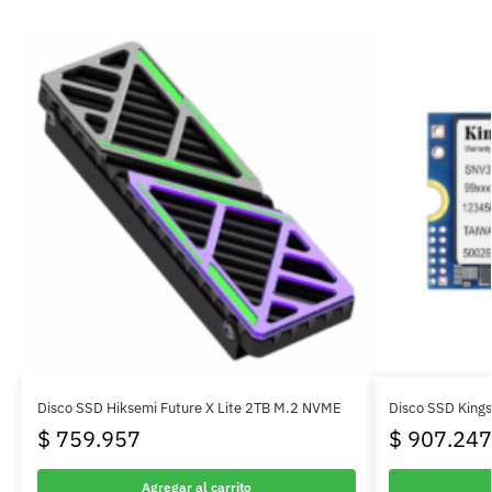
Disco SSD Hiksemi Future X Lite 2TB M.2 NVME
Disco SSD King
$
759.957
$
907.247
Agregar al carrito