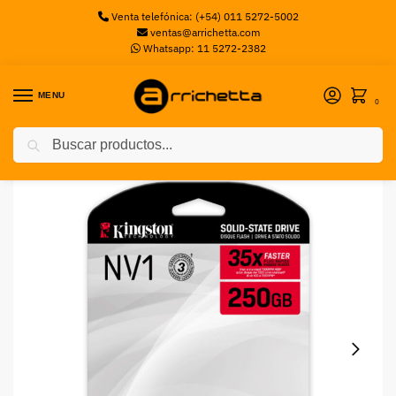
Venta telefónica: (+54) 011 5272-5002
ventas@arrichetta.com
Whatsapp: 11 5272-2382
MENU
0
Buscar
Inicio
Discos M2
Disco M.2 Kingston 250GB NV2 PCIE NVME
/
/