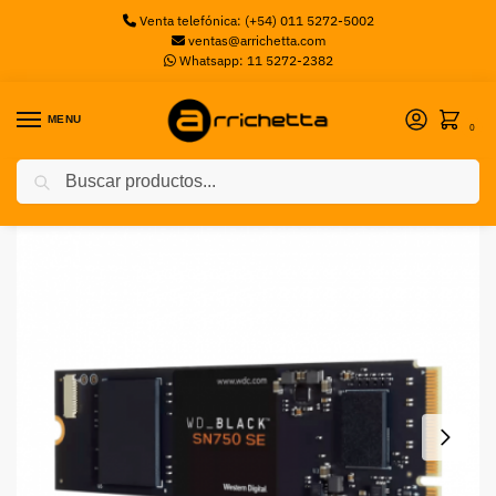
Venta telefónica: (+54) 011 5272-5002
ventas@arrichetta.com
Whatsapp: 11 5272-2382
MENU
0
Buscar
Inicio
Sin categorizar
SSD M.2 NVME 1TB WESTERN DIGITAL BLACK WESTERN DIGITAL
/
/