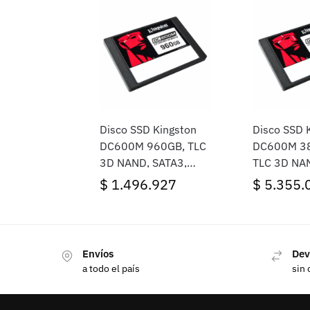
Disco SSD Kingston
Disco SSD 
DC600M 960GB, TLC
DC600M 3
3D NAND, SATA3,
TLC 3D NAN
2.5″
2.5″
$
1.496.927
$
5.355.
Envíos
Dev
a todo el país
sin 