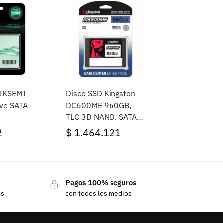
HIKSEMI
Disco SSD Kingston
ve SATA
DC600ME 960GB,
TLC 3D NAND, SATA3,
2.5″
2
$
1.464.121
Pagos 100% seguros
os
con todos los medios