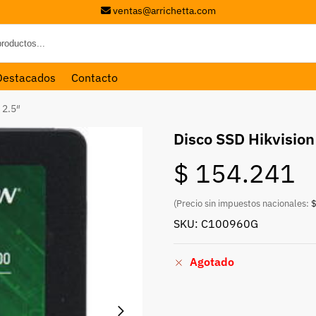
ventas@arrichetta.com
Destacados
Contacto
 2.5″
Disco SSD Hikvisio
$
154.241
(Precio sin impuestos nacionales:
$
SKU: C100960G
Agotado