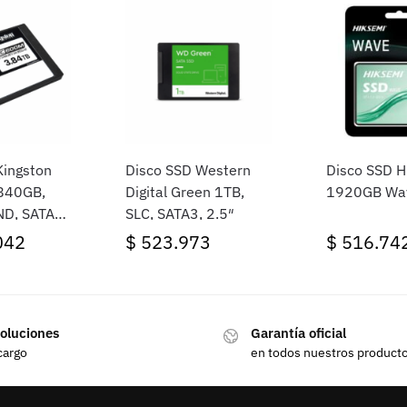
Kingston
Disco SSD Western
Disco SSD 
840GB,
Digital Green 1TB,
1920GB Wa
D, SATA3,
SLC, SATA3, 2.5″
042
$
523.973
$
516.74
oluciones
Garantía oficial
cargo
en todos nuestros product