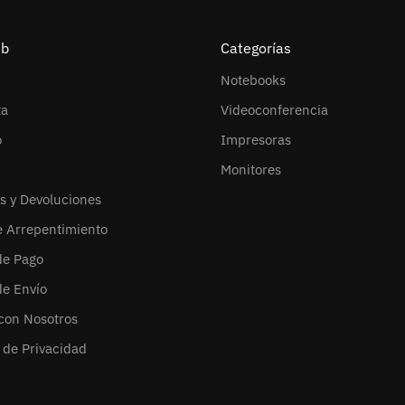
eb
Categorías
Notebooks
ta
Videoconferencia
o
Impresoras
Monitores
s y Devoluciones
e Arrepentimiento
de Pago
de Envío
con Nosotros
s de Privacidad